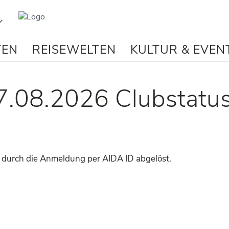
Reisebüro
Biehl
-
TEN
REISEWELTEN
KULTUR & EVEN
Ihr
persönliches
Reisebüro
im
7.08.2026 Clubstatu
Netz.
Reisetipps
von
Spezialisten,
online
Buchungen,
n durch die Anmeldung per AIDA ID abgelöst.
Konzertkarten
und
vieles
mehr
aus
einer