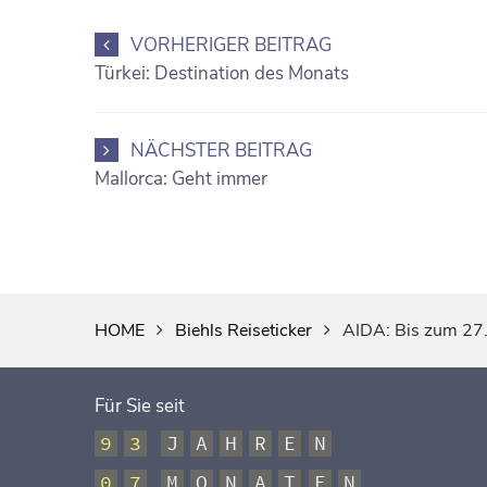
VORHERIGER BEITRAG
Türkei: Destination des Monats
NÄCHSTER BEITRAG
Mallorca: Geht immer
HOME
Biehls Reiseticker
AIDA: Bis zum 27
Für Sie seit
9
3
J
A
H
R
E
N
0
7
M
O
N
A
T
E
N