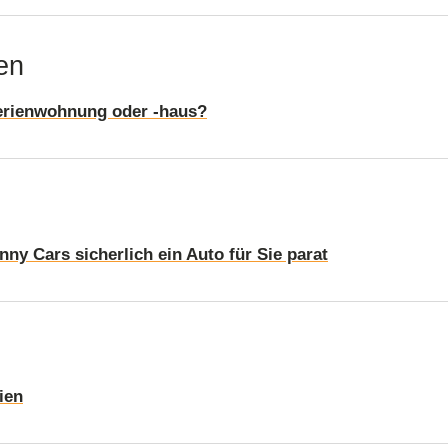
en
 Ferienwohnung oder -haus?
ny Cars sicherlich ein Auto für Sie parat
ien