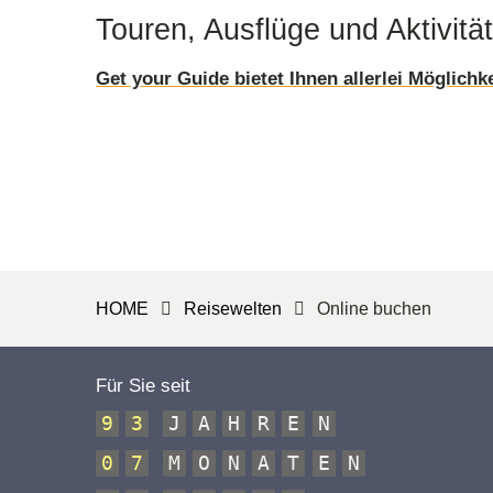
Touren, Ausflüge und Aktivitä
Get your Guide bietet Ihnen allerlei Möglichk
HOME
Reisewelten
Online buchen
Für Sie seit
9
3
J
A
H
R
E
N
0
7
M
O
N
A
T
E
N