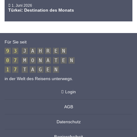
1. Juni 2026
Türkei: Destination des Monats
Für Sie seit
9
3
J
A
H
R
E
N
0
7
M
O
N
A
T
E
N
1
7
T
A
G
E
N
in der Welt des Reisens unterwegs.
Login
AGB
Datenschutz
Barrierefreiheit