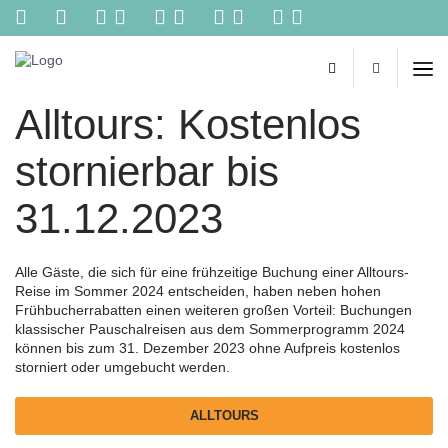
Kontakt
Reisebüro
Biehl
-
Alltours: Kostenlos
Ihr
persönliches
Reisebüro
stornierbar bis
im
Netz.
31.12.2023
Reisetipps
von
Spezialisten,
online
Alle Gäste, die sich für eine frühzeitige Buchung einer Alltours-
Buchungen,
Reise im Sommer 2024 entscheiden, haben neben hohen
Konzertkarten
Frühbucherrabatten einen weiteren großen Vorteil: Buchungen
und
klassischer Pauschalreisen aus dem Sommerprogramm 2024
vieles
können bis zum 31. Dezember 2023 ohne Aufpreis kostenlos
mehr
storniert oder umgebucht werden.
aus
einer
ALLTOURS
Hand!