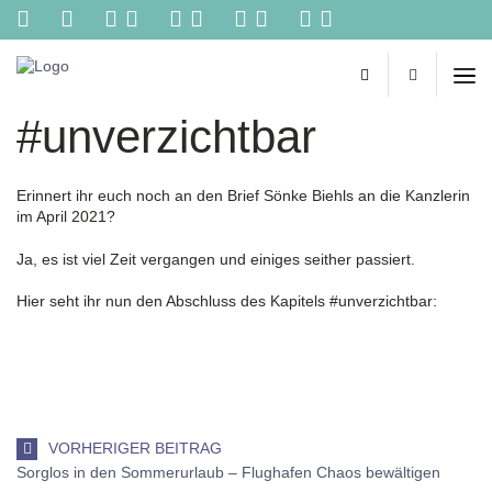
Kontakt
Reisebüro
Biehl
-
#unverzichtbar
Ihr
persönliches
Reisebüro
im
Erinnert ihr euch noch an den Brief Sönke Biehls an die Kanzlerin
Netz.
im April 2021?
Reisetipps
von
Ja, es ist viel Zeit vergangen und einiges seither passiert.
Spezialisten,
online
Hier seht ihr nun den Abschluss des Kapitels #unverzichtbar:
Buchungen,
Konzertkarten
und
vieles
mehr
aus
einer
VORHERIGER BEITRAG
Hand!
Sorglos in den Sommerurlaub – Flughafen Chaos bewältigen