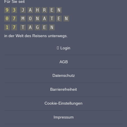
Für Sie seit
9
3
J
A
H
R
E
N
0
7
M
O
N
A
T
E
N
1
7
T
A
G
E
N
in der Welt des Reisens unterwegs.
Login
AGB
Datenschutz
Barrierefreiheit
Cookie-Einstellungen
Impressum