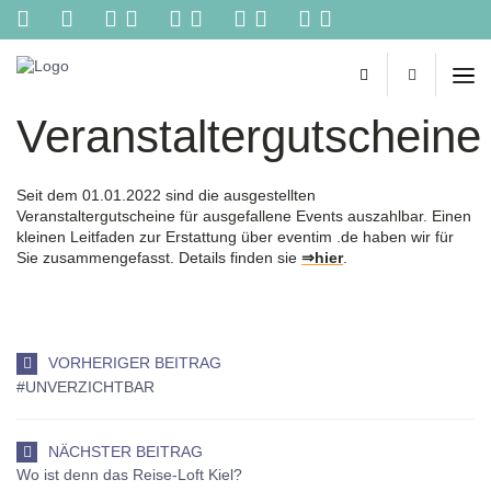
Kontakt
Reisebüro
Biehl
-
Veranstaltergutscheine
Ihr
persönliches
Reisebüro
im
Seit dem 01.01.2022 sind die ausgestellten
Netz.
Veranstaltergutscheine für ausgefallene Events auszahlbar. Einen
Reisetipps
kleinen Leitfaden zur Erstattung über eventim .de haben wir für
von
Sie zusammengefasst. Details finden sie
⇒hier
.
Spezialisten,
online
Buchungen,
Konzertkarten
und
VORHERIGER BEITRAG
vieles
#UNVERZICHTBAR
mehr
aus
einer
NÄCHSTER BEITRAG
Hand!
Wo ist denn das Reise-Loft Kiel?