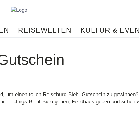
Reisebüro
Biehl
-
EN
REISEWELTEN
KULTUR & EVE
Ihr
persönliches
Reisebüro
im
-Gutschein
Netz.
Reisetipps
von
Spezialisten,
online
Buchungen,
d, um einen tollen Reisebüro-Biehl-Gutschein zu gewinnen?
Konzertkarten
Ihr Lieblings-Biehl-Büro gehen, Feedback geben und schon 
und
vieles
mehr
aus
einer