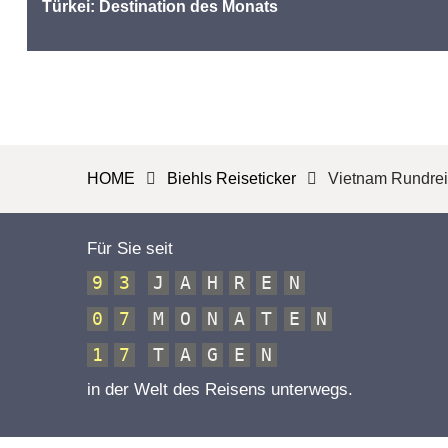
Türkei: Destination des Monats
HOME
Biehls Reiseticker
Vietnam Rundre
Für Sie seit
9
3
J
A
H
R
E
N
0
7
M
O
N
A
T
E
N
1
7
T
A
G
E
N
in der Welt des Reisens unterwegs.