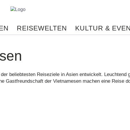
Reisebüro
Biehl
-
EN
REISEWELTEN
KULTUR & EVE
Ihr
persönliches
Reisebüro
im
isen
Netz.
Reisetipps
von
Spezialisten,
 der beliebtesten Reiseziele in Asien entwickelt. Leuchtend
online
che Gastfreundschaft der Vietnamesen machen eine Reise do
Buchungen,
Konzertkarten
und
vieles
mehr
aus
einer