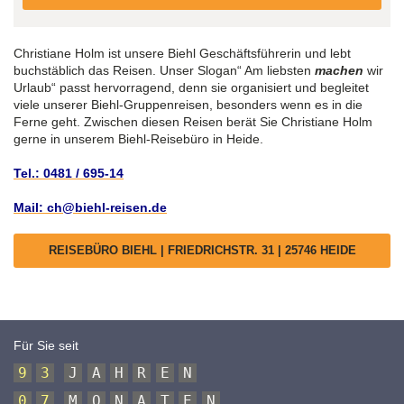
Christiane Holm ist unsere Biehl Geschäftsführerin und lebt
buchstäblich das Reisen. Unser Slogan“ Am liebsten
machen
wir
Urlaub“ passt hervorragend, denn sie organisiert und begleitet
viele unserer Biehl-Gruppenreisen, besonders wenn es in die
Ferne geht. Zwischen diesen Reisen berät Sie Christiane Holm
gerne in unserem Biehl-Reisebüro in Heide.
Tel.: 0481 / 695-14
Mail: ch@biehl-reisen.de
REISEBÜRO BIEHL | FRIEDRICHSTR. 31 | 25746 HEIDE
Für Sie seit
9
3
J
A
H
R
E
N
0
7
M
O
N
A
T
E
N