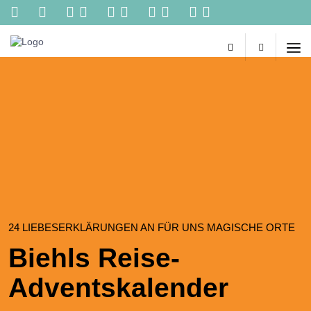
Kontakt
Reisebüro
Biehl
Slider
-
Ihr
persönliches
Reisebüro
im
Netz.
Reisetipps
von
Spezialisten,
online
Buchungen,
Konzertkarten
und
24 LIEBESERKLÄRUNGEN AN FÜR UNS MAGISCHE ORTE
vieles
Biehls Reise-
mehr
aus
Adventskalender
einer
Hand!