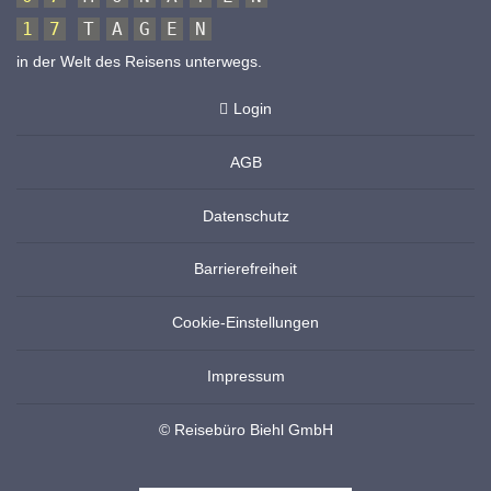
1
7
T
A
G
E
N
in der Welt des Reisens unterwegs.
Login
AGB
Datenschutz
Barrierefreiheit
Cookie-Einstellungen
Impressum
© Reisebüro Biehl GmbH