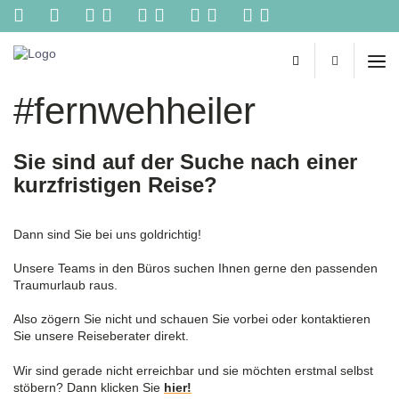
Kontakt
Reisebüro
Biehl
-
#fernwehheiler
Ihr
persönliches
Reisebüro
im
Sie sind auf der Suche nach einer
Netz.
kurzfristigen Reise?
Reisetipps
von
Spezialisten,
Dann sind Sie bei uns goldrichtig!
online
Buchungen,
Unsere Teams in den Büros suchen Ihnen gerne den passenden
Konzertkarten
Traumurlaub raus.
und
vieles
Also zögern Sie nicht und schauen Sie vorbei oder kontaktieren
mehr
Sie unsere Reiseberater direkt.
aus
einer
Wir sind gerade nicht erreichbar und sie möchten erstmal selbst
Hand!
stöbern? Dann klicken Sie
hier!