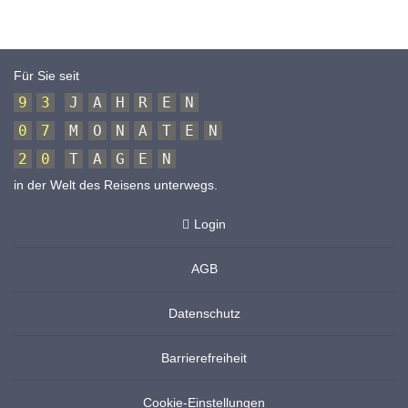
Für Sie seit
9
3
J
A
H
R
E
N
0
7
M
O
N
A
T
E
N
2
0
T
A
G
E
N
in der Welt des Reisens unterwegs.
Login
AGB
Datenschutz
Barrierefreiheit
Cookie-Einstellungen