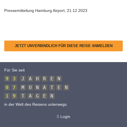
Pressemitteilung Hamburg Airport, 21.12.2023
JETZT UNVERBINDLICH FÜR DIESE REISE ANMELDEN
Für Sie seit
9
3
J
A
H
R
E
N
0
7
M
O
N
A
T
E
N
1
9
T
A
G
E
N
in der Welt des Reisens unterwegs.
Login