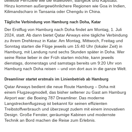
beliebte Fernziele wie die Malediven, Bangkok und Kapstadt.
Hinzu kommen außergewöhnlichere Regionen wie Goa in Indien,
Kilimandscharo in Tansania oder Chengdu in China.
Tägliche Verbindung von Hamburg nach Doha, Katar
Der Erstflug von Hamburg nach Doha findet am Montag, 1. Juli
2024, statt. Ab dann bietet Qatar Airways eine tägliche Verbindung
zu ihrem Drehkreuz in Katar. Am Montag, Mittwoch, Freitag und
Sonntag starten die Flüge jeweils um 15:40 Uhr (lokaler Zeit) in
Hamburg, mit Landung rund sechs Stunden später in Doha. Wer
seine Reise lieber in der Früh starten möchte, kann jeweils
dienstags, donnerstags und samstags bereits um 9:20 Uhr von
Hamburg nach Doha reisen – und von dort aus in die ganze Welt.
Dreamliner startet erstmals im Linienbetrieb ab Hamburg
Qatar Airways bedient die neue Route Hamburg – Doha mit
einem Flugzeugmodell, das bisher seltener zu Gast am Hamburg
Airport war: die Boeing 787 Dreamliner. Das moderne
Langstreckenflugzeug ist bekannt für seinen effizienten
Treibstoffverbrauch und überzeugt zudem mit einem innovativen
Design. Große Fenster, geräumige Kabinen und modernste
Technik an Bord machen die Reise zum Erlebnis.