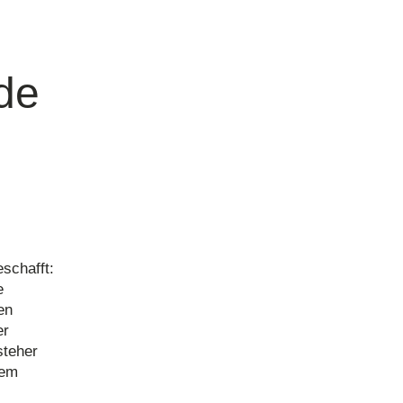
de
schafft:
e
en
er
steher
rem