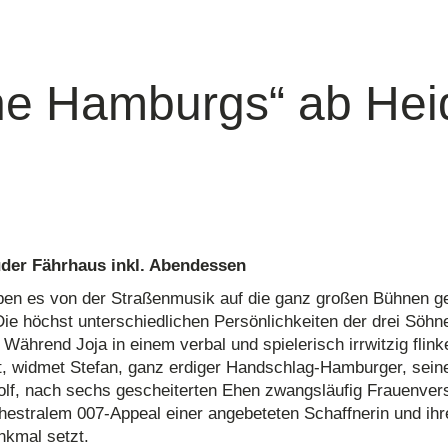
ne Hamburgs“ ab Hei
er Fährhaus inkl. Abendessen
ben es von der Straßenmusik auf die ganz großen Bühnen ge
ie höchst unterschiedlichen Persönlichkeiten der drei Söhn
ährend Joja in einem verbal und spielerisch irrwitzig flink
t, widmet Stefan, ganz erdiger Handschlag-Hamburger, sein
olf, nach sechs gescheiterten Ehen zwangsläufig Frauenver
chestralem 007-Appeal einer angebeteten Schaffnerin und ih
nkmal setzt.