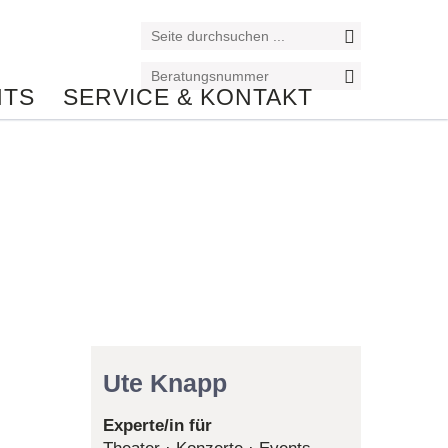
NTS
SERVICE & KONTAKT
Reiseexperte/in
Ute Knapp
Experte/in für