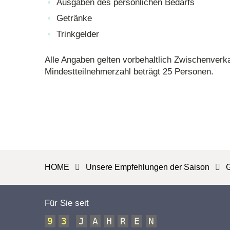
Ausgaben des persönlichen Bedarfs
Getränke
Trinkgelder
Alle Angaben gelten vorbehaltlich Zwischenverka
Mindestteilnehmerzahl beträgt 25 Personen.
HOME
Unsere Empfehlungen der Saison
Für Sie seit
9
3
J
A
H
R
E
N