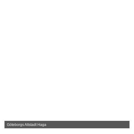
Göteborgs Altstadt Haga