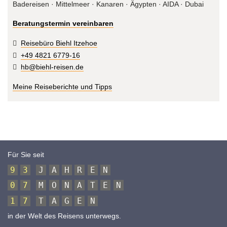
Badereisen · Mittelmeer · Kanaren · Ägypten · AIDA · Dubai
Beratungstermin vereinbaren
Reisebüro Biehl Itzehoe
+49 4821 6779-16
hb@biehl-reisen.de
Meine Reiseberichte und Tipps
Für Sie seit
9
3
J
A
H
R
E
N
0
7
M
O
N
A
T
E
N
1
7
T
A
G
E
N
in der Welt des Reisens unterwegs.