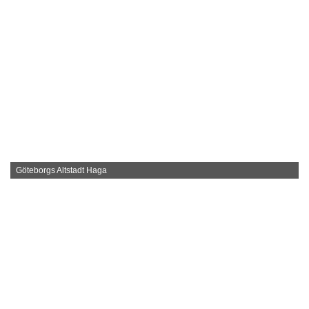
Göteborgs Altstadt Haga