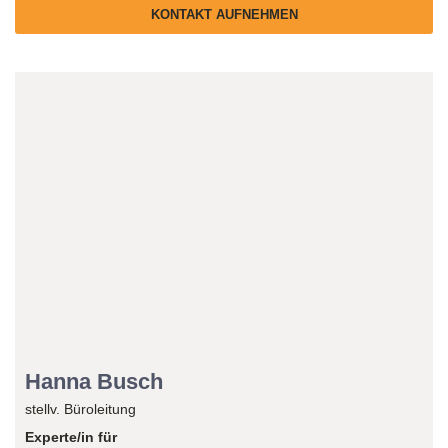
KONTAKT AUFNEHMEN
Reiseexperte/in
Hanna Busch
stellv. Büroleitung
Experte/in für