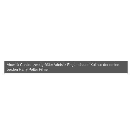
Alnwick Castle - zweitgrößter Adelsitz Englands und Kulisse der ersten
beiden Harry Potter Filme