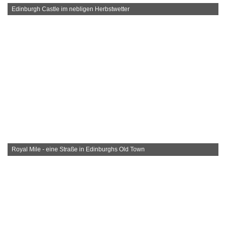
Edinburgh Castle im nebligen Herbstwetter
Royal Mile - eine Straße in Edinburghs Old Town