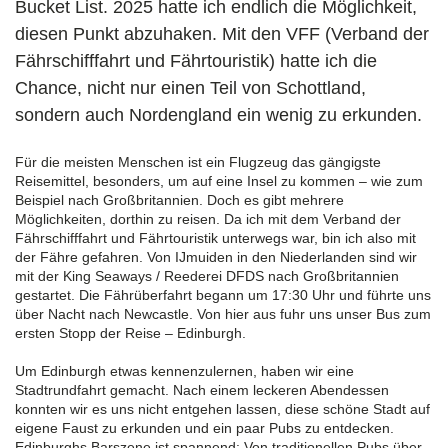
Bucket List. 2025 hatte ich endlich die Möglichkeit,
diesen Punkt abzuhaken. Mit den VFF (Verband der
Fährschifffahrt und Fährtouristik) hatte ich die
Chance, nicht nur einen Teil von Schottland,
sondern auch Nordengland ein wenig zu erkunden.
Für die meisten Menschen ist ein Flugzeug das gängigste
Reisemittel, besonders, um auf eine Insel zu kommen – wie zum
Beispiel nach Großbritannien. Doch es gibt mehrere
Möglichkeiten, dorthin zu reisen. Da ich mit dem Verband der
Fährschifffahrt und Fährtouristik unterwegs war, bin ich also mit
der Fähre gefahren. Von IJmuiden in den Niederlanden sind wir
mit der King Seaways / Reederei DFDS nach Großbritannien
gestartet. Die Fährüberfahrt begann um 17:30 Uhr und führte uns
über Nacht nach Newcastle. Von hier aus fuhr uns unser Bus zum
ersten Stopp der Reise – Edinburgh.
Um Edinburgh etwas kennenzulernen, haben wir eine
Stadtrundfahrt gemacht. Nach einem leckeren Abendessen
konnten wir es uns nicht entgehen lassen, diese schöne Stadt auf
eigene Faust zu erkunden und ein paar Pubs zu entdecken.
Edinburghs Barszene ist spannend: Von traditionellen Pubs über