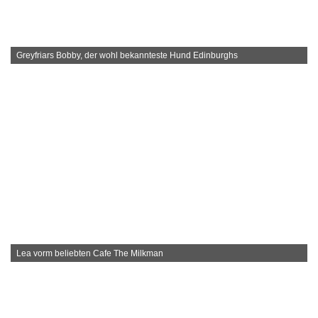
Greyfriars Bobby, der wohl bekannteste Hund Edinburghs
Lea vorm beliebten Cafe The Milkman