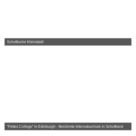
Schottische Kleinstadt
"Fettes College" in Edinburgh - Berühmte Internatsschule in Schottland