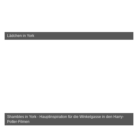
Lädchen in York
Shambles in York - Hauptinspiration für die Winkelgasse in den Harry-
Potter-Filmen