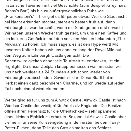
historische Tavernen mit viel Geschichte (zum Beispiel „Greyfriars
Bobby’s Bar“) bis hin zu außergewöhnlichen Pubs wie
„Frankenstein’s“ – hier gibt es für jeden etwas. Wer die Stadt nicht
bei Nacht erkunden möchte, steht am besten früh auf, denn
Edinburgh ist wunderschön, wenn die Stadt gerade erst erwacht.
Wir haben unseren Wecker früh gestellt, um uns einen Kaffee und
ein leckeres Gebäck im auf den sozialen Medien bekannten „The
Milkman“ zu holen. Ich muss sagen, es ist den Hype wert! Mit
unserem Kaffee haben wir uns dann entlang der Royal Mile auf
den Weg zum Edinburgh Castle gemacht. Die
Sehenswürdigkeiten ohne viele Touristen zu entdecken, ist ein
Highlight. Da unser Zeitplan knapp bemessen war, mussten wir
uns nach weniger als 24 Stunden auch schon wieder von
Edinburgh verabschieden. Soviel ist klar: Diese Stadt hat im
Herbst einen ganz besonderen Charme, und ich werde auf jeden
Fall noch einmal wiederkommen!
Weiter ging es für uns zum Alnwick Castle. Alnwick Castle ist nach
Windsor Castle der zweitgrößte Adelssitz Englands. Die Besitzer
öffnen ihren Feriensitz für die Öffentlichkeit – sehr spannend,
einen kleinen Einblick zu erhalten. Bekannt ist Alnwick Castle aber
vielmehr für seine Kulissengebung in den ersten beiden Harry-
Potter-Filmen, denn Teile des Castles stellten das Schloss