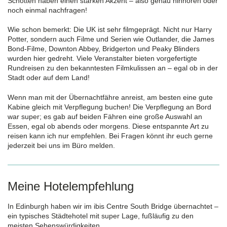
Schotten haben einen starken Akzent – also genau hinhören oder
noch einmal nachfragen!
Wie schon bemerkt: Die UK ist sehr filmgeprägt. Nicht nur Harry
Potter, sondern auch Filme und Serien wie Outlander, die James
Bond-Filme, Downton Abbey, Bridgerton und Peaky Blinders
wurden hier gedreht. Viele Veranstalter bieten vorgefertigte
Rundreisen zu den bekanntesten Filmkulissen an – egal ob in der
Stadt oder auf dem Land!
Wenn man mit der Übernachtfähre anreist, am besten eine gute
Kabine gleich mit Verpflegung buchen! Die Verpflegung an Bord
war super; es gab auf beiden Fähren eine große Auswahl an
Essen, egal ob abends oder morgens. Diese entspannte Art zu
reisen kann ich nur empfehlen. Bei Fragen könnt ihr euch gerne
jederzeit bei uns im Büro melden.
Meine Hotelempfehlung
In Edinburgh haben wir im ibis Centre South Bridge übernachtet –
ein typisches Städtehotel mit super Lage, fußläufig zu den
meisten Sehenswürdigkeiten.