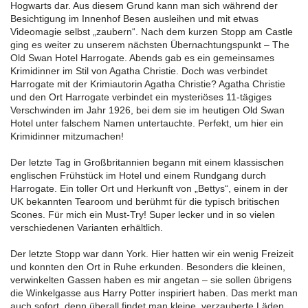
Hogwarts dar. Aus diesem Grund kann man sich während der
Besichtigung im Innenhof Besen ausleihen und mit etwas
Videomagie selbst „zaubern“. Nach dem kurzen Stopp am Castle
ging es weiter zu unserem nächsten Übernachtungspunkt – The
Old Swan Hotel Harrogate. Abends gab es ein gemeinsames
Krimidinner im Stil von Agatha Christie. Doch was verbindet
Harrogate mit der Krimiautorin Agatha Christie? Agatha Christie
und den Ort Harrogate verbindet ein mysteriöses 11-tägiges
Verschwinden im Jahr 1926, bei dem sie im heutigen Old Swan
Hotel unter falschem Namen untertauchte. Perfekt, um hier ein
Krimidinner mitzumachen!
Der letzte Tag in Großbritannien begann mit einem klassischen
englischen Frühstück im Hotel und einem Rundgang durch
Harrogate. Ein toller Ort und Herkunft von „Bettys“, einem in der
UK bekannten Tearoom und berühmt für die typisch britischen
Scones. Für mich ein Must-Try! Super lecker und in so vielen
verschiedenen Varianten erhältlich.
Der letzte Stopp war dann York. Hier hatten wir ein wenig Freizeit
und konnten den Ort in Ruhe erkunden. Besonders die kleinen,
verwinkelten Gassen haben es mir angetan – sie sollen übrigens
die Winkelgasse aus Harry Potter inspiriert haben. Das merkt man
auch sofort, denn überall findet man kleine, verzauberte Läden