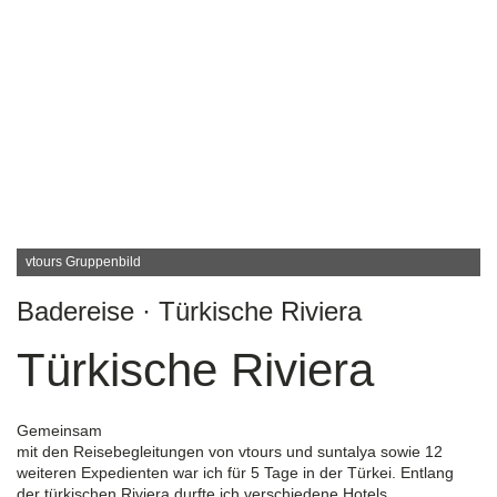
vtours Gruppenbild
Badereise · Türkische Riviera
Türkische Riviera
Gemeinsam
mit
den
Reisebegleitung
en
von
vtours
und
suntalya
sowie
12
weiteren Expedienten war ich für 5 Tage in der Türkei. Entlang
der türkischen Riviera durfte ich verschiedene Hotels