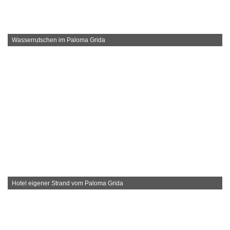
Wasserrutschen im Paloma Grida
Hotel eigener Strand vom Paloma Grida