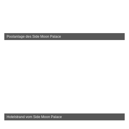
Poolanlage des Side Moon Palace
Hotelstrand vom Side Moon Palace