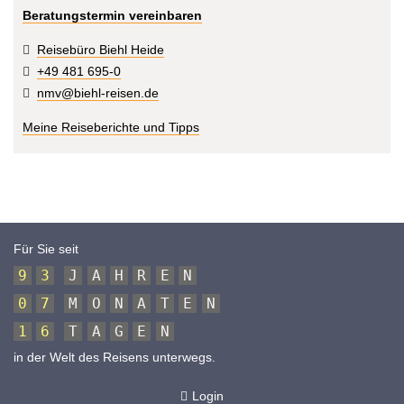
Beratungstermin vereinbaren
Reisebüro Biehl Heide
+49 481 695-0
nmv@biehl-reisen.de
Meine Reiseberichte und Tipps
Für Sie seit
9
3
J
A
H
R
E
N
0
7
M
O
N
A
T
E
N
1
6
T
A
G
E
N
in der Welt des Reisens unterwegs.
Login