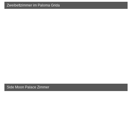
Zweibettzimmer im Paloma Grida
Side Moon Palace Zimmer