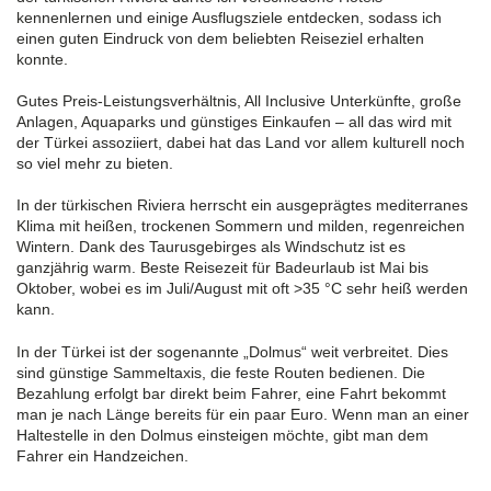
kennenlernen und einige Ausflugsziele entdecken, sodass ich
einen guten Eindruck von dem beliebten Reiseziel erhalten
konnte.
Gutes Preis-Leistungsverhältnis, All Inclusive
Unterkünfte
, große
Anlage
n
, Aquaparks und günstiges Einkaufen – all das wird mit
der Türkei assoziiert, dabei hat
das Land
vor allem kulturell noch
so viel mehr zu bieten.
In der t
ürkische
n
Riviera
herrscht ein ausgeprägtes
mediterranes
Klima mit heißen, trockenen Sommern
und milden, regenreichen
Wintern. Dank des Taurusgebirges als Windschutz ist es
ganzjährig warm. Beste Reisezeit für Badeurlaub ist Mai bis
Oktober, wobei
es im
Juli/August
mit oft
>35 °C
sehr heiß
werden
k
ann
.
In der Türkei ist der sogenannte „
Dolmus
“ weit verbreitet. Dies
sind günstige Sammeltaxis, die feste Routen bedienen. Die
Bezahlung erfolgt bar direkt beim Fahrer, eine Fahrt bekommt
man je nach Länge bereits für ein paar Euro. Wenn man an einer
Haltestelle in den
Dolmus
einsteigen möchte, gibt man dem
Fahrer ein Handzeichen.