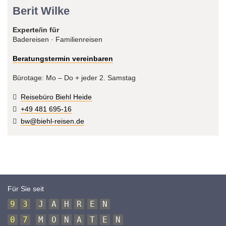
Berit Wilke
Experte/in für
Badereisen · Familienreisen
Beratungstermin vereinbaren
Bürotage: Mo – Do + jeder 2. Samstag
Reisebüro Biehl Heide
+49 481 695-16
bw@biehl-reisen.de
Für Sie seit
9
3
J
A
H
R
E
N
0
7
M
O
N
A
T
E
N