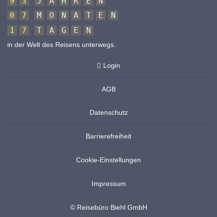
9
3
J
A
H
R
E
N
0
7
M
O
N
A
T
E
N
1
7
T
A
G
E
N
in der Welt des Reisens unterwegs.
Login
AGB
Datenschutz
Barrierefreiheit
Cookie-Einstellungen
Impressum
© Reisebüro Biehl GmbH