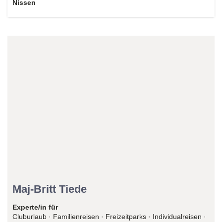
Nissen
Reiseexperte/in
Maj-Britt Tiede
Experte/in für
Cluburlaub · Familienreisen · Freizeitparks · Individualreisen ·