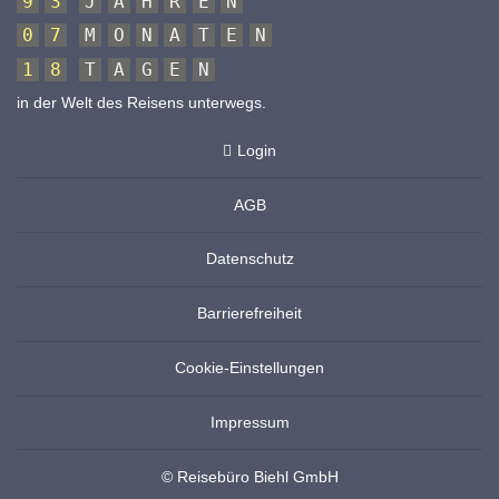
9
3
J
A
H
R
E
N
0
7
M
O
N
A
T
E
N
1
8
T
A
G
E
N
in der Welt des Reisens unterwegs.
Login
AGB
Datenschutz
Barrierefreiheit
Cookie-Einstellungen
Impressum
© Reisebüro Biehl GmbH