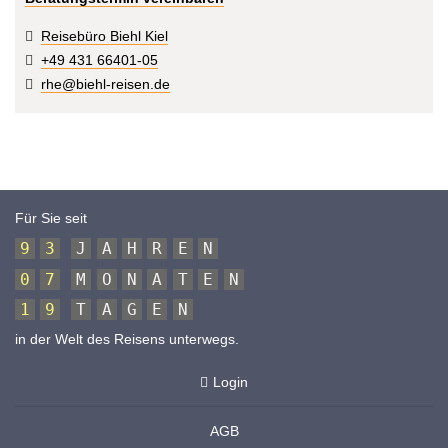
Reisebüro Biehl Kiel
+49 431 66401-05
rhe@biehl-reisen.de
Für Sie seit
9
3
J
A
H
R
E
N
0
7
M
O
N
A
T
E
N
1
9
T
A
G
E
N
in der Welt des Reisens unterwegs.
Login
AGB