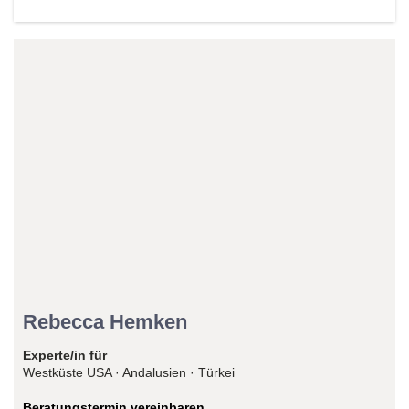
Reiseexperte/in
Rebecca Hemken
Experte/in für
Westküste USA · Andalusien · Türkei
Beratungstermin vereinbaren