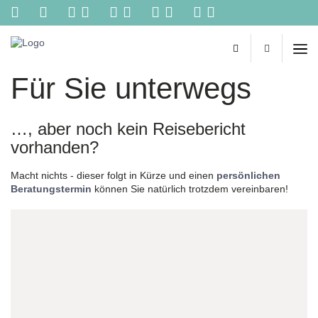
Kontakt
Reisebüro
Biehl
-
Für Sie unterwegs
Ihr
persönliches
Reisebüro
im
…, aber noch kein Reisebericht
Netz.
vorhanden?
Reisetipps
von
Macht nichts - dieser folgt in Kürze und einen
persönlichen
Spezialisten,
Beratungstermin
können Sie natürlich trotzdem vereinbaren!
online
Buchungen,
Reiseexperte/in
Konzertkarten
und
vieles
mehr
aus
einer
Hand!