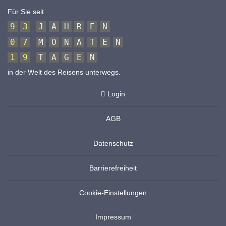
Für Sie seit
9
3
J
A
H
R
E
N
0
7
M
O
N
A
T
E
N
1
9
T
A
G
E
N
in der Welt des Reisens unterwegs.
Login
AGB
Datenschutz
Barrierefreiheit
Cookie-Einstellungen
Impressum