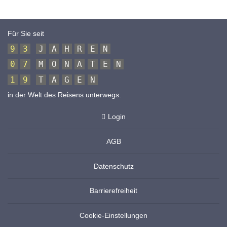
Für Sie seit
9
3
J
A
H
R
E
N
0
7
M
O
N
A
T
E
N
1
9
T
A
G
E
N
in der Welt des Reisens unterwegs.
Login
AGB
Datenschutz
Barrierefreiheit
Cookie-Einstellungen