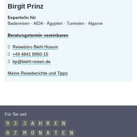
Birgit Prinz
Experte/in für
Badereisen · AIDA · Ägypten · Tunesien · Algarve
Beratungstermin vereinbaren
Reisebüro Biehl Husum
+49 4841 8950-15
bp@biehl-reisen.de
Meine Reiseberichte und Tipps
Für Sie seit
9
3
J
A
H
R
E
N
0
7
M
O
N
A
T
E
N