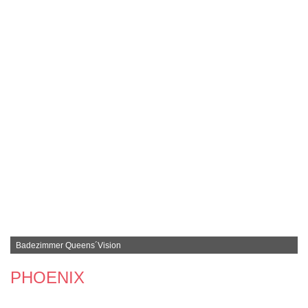
Badezimmer Queens´Vision
PHOENIX