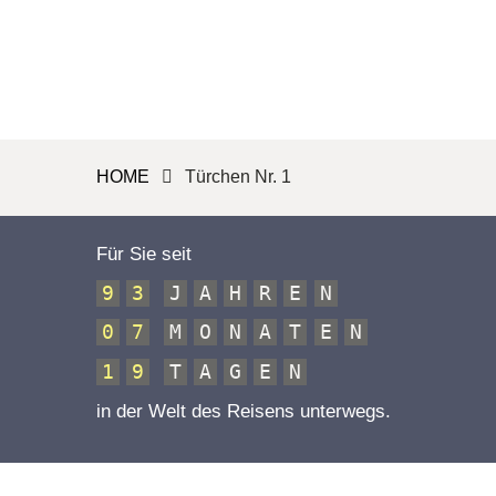
HOME
Türchen Nr. 1
Für Sie seit
9
3
J
A
H
R
E
N
0
7
M
O
N
A
T
E
N
1
9
T
A
G
E
N
in der Welt des Reisens unterwegs.