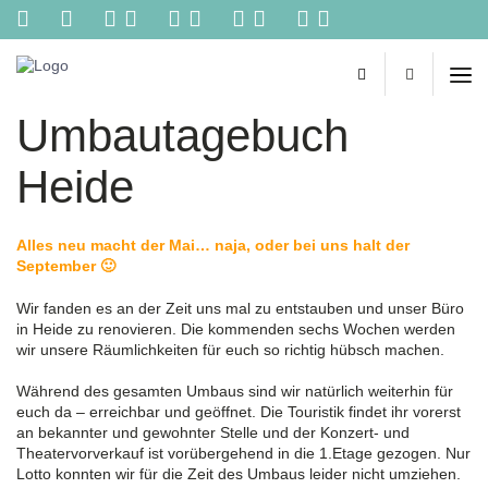
Kontakt
Reisebüro
Biehl
-
Umbautagebuch
Ihr
persönliches
Reisebüro
Heide
im
Netz.
Reisetipps
Alles neu macht der Mai… naja, oder bei uns halt der
von
September 🙂
Spezialisten,
online
Wir fanden es an der Zeit uns mal zu entstauben und unser Büro
Buchungen,
in Heide zu renovieren. Die kommenden sechs Wochen werden
Konzertkarten
wir unsere Räumlichkeiten für euch so richtig hübsch machen.
und
vieles
Während des gesamten Umbaus sind wir natürlich weiterhin für
mehr
euch da – erreichbar und geöffnet. Die Touristik findet ihr vorerst
aus
an bekannter und gewohnter Stelle und der Konzert- und
einer
Theatervorverkauf ist vorübergehend in die 1.Etage gezogen. Nur
Hand!
Lotto konnten wir für die Zeit des Umbaus leider nicht umziehen.