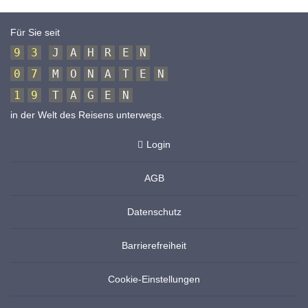
Für Sie seit
9
3
J
A
H
R
E
N
0
7
M
O
N
A
T
E
N
1
9
T
A
G
E
N
in der Welt des Reisens unterwegs.
Login
AGB
Datenschutz
Barrierefreiheit
Cookie-Einstellungen