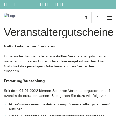
Kontakt
Reisebüro
Biehl
-
Veranstaltergutscheine
Ihr
persönliches
Reisebüro
im
Gültigkeitsprüfung/Einlösung
Netz.
Reisetipps
Unverändert können alle ausgestellten Veranstaltergutscheine
von
weiterhin in unseren Büros oder online eingelöst werden. Die
Spezialisten,
Gültigkeit des jeweiligen Gutscheins können Sie
► hier
online
einsehen.
Buchungen,
Konzertkarten
Erstattung/Auszahlung
und
vieles
Seit dem 01.01.2022 können Sie Ihren Veranstaltergutschein auf
mehr
eventim.de erstatten lassen. Bitte gehen Sie dazu wie folgt vor:
aus
einer
https://www.eventim.de/campaign/veranstaltergutschein/
Hand!
aufrufen
Unter „Auszahlung des Veranstaltergutscheins beantragen“