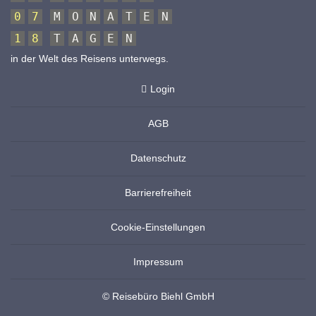
0
7
M
O
N
A
T
E
N
1
8
T
A
G
E
N
in der Welt des Reisens unterwegs.
Login
AGB
Datenschutz
Barrierefreiheit
Cookie-Einstellungen
Impressum
© Reisebüro Biehl GmbH