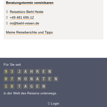
Beratungstermin vereinbaren
Reisebüro Biehl Heide
+49 481 695-12
mi@biehl-reisen.de
Meine Reiseberichte und Tipps
Für Sie seit
9
3
J
A
H
R
E
N
0
7
M
O
N
A
T
E
N
1
8
T
A
G
E
N
in der Welt des Reisens unterwegs.
Login