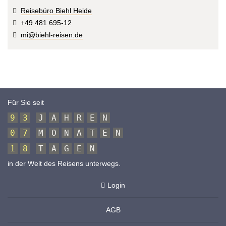
Reisebüro Biehl Heide
+49 481 695-12
mi@biehl-reisen.de
Für Sie seit
9
3
J
A
H
R
E
N
0
7
M
O
N
A
T
E
N
1
8
T
A
G
E
N
in der Welt des Reisens unterwegs.
Login
AGB