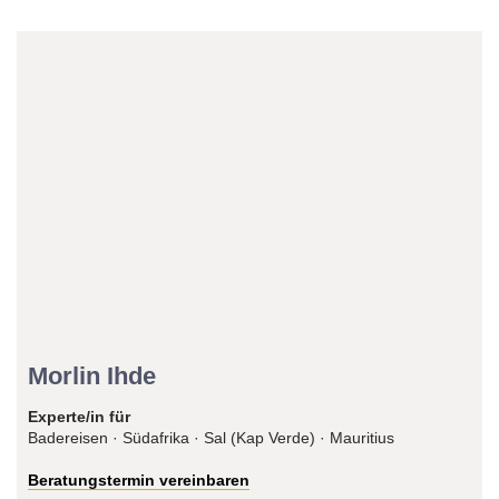
Reiseexperte/in
Morlin Ihde
Experte/in für
Badereisen · Südafrika · Sal (Kap Verde) · Mauritius
Beratungstermin vereinbaren