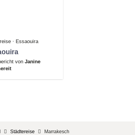
reise · Essaouira
ouira
ericht von
Janine
reit
d
Städtereise
Marrakesch