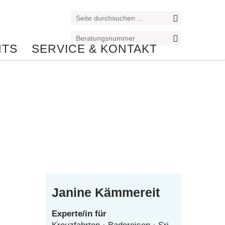
NTS
SERVICE & KONTAKT
Reiseexperte/in
Janine Kämmereit
Experte/in für