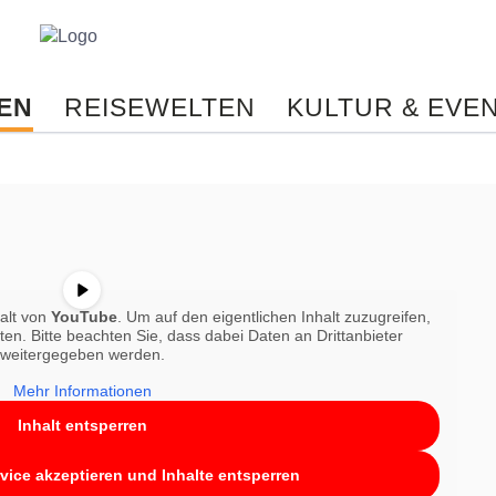
Reisebüro
Biehl
-
EN
REISEWELTEN
KULTUR & EVE
Ihr
persönliches
Reisebüro
im
Netz.
Reisetipps
von
Spezialisten,
online
halt von
YouTube
. Um auf den eigentlichen Inhalt zuzugreifen,
Buchungen,
nten. Bitte beachten Sie, dass dabei Daten an Drittanbieter
Konzertkarten
weitergegeben werden.
und
Mehr Informationen
vieles
Inhalt entsperren
mehr
aus
einer
rvice akzeptieren und Inhalte entsperren