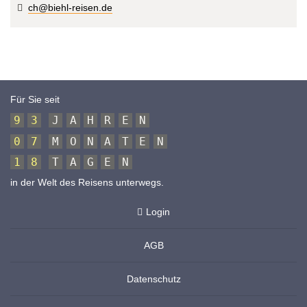
ch@biehl-reisen.de
Für Sie seit
9
3
J
A
H
R
E
N
0
7
M
O
N
A
T
E
N
1
8
T
A
G
E
N
in der Welt des Reisens unterwegs.
Login
AGB
Datenschutz