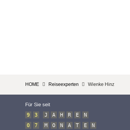
HOME
Reiseexperten
Wienke Hinz
Für Sie seit
9
3
J
A
H
R
E
N
0
7
M
O
N
A
T
E
N