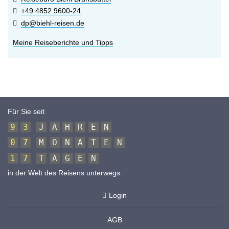
+49 4852 9600-24
dp@biehl-reisen.de
Meine Reiseberichte und Tipps
Für Sie seit
9
3
J
A
H
R
E
N
0
7
M
O
N
A
T
E
N
1
7
T
A
G
E
N
in der Welt des Reisens unterwegs.
Login
AGB