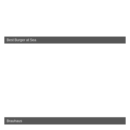
Best Burger at Sea
Brauhaus