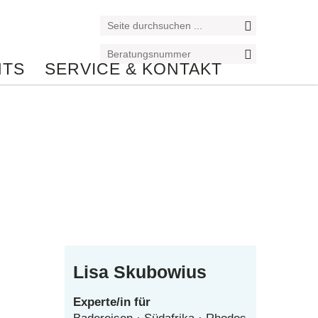
NTS
SERVICE & KONTAKT
Reiseexperte/in
Lisa Skubowius
Experte/in für